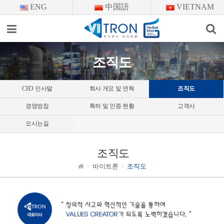
ENG
中国語
VIETNAM
이메일을
입력하시면
답변
조직도
등록
시
답변이
CEO 인사말
회사 개요 및 연혁
조직도
이메일로
전송됩니다.
경영방침
특허 및 인증 현황
고객사
오시는길
조직도
바이트론
조직도