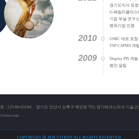
경기도지사 표창 
G-패밀리클러스
기업 부설 연구소
벤쳐기업 인증
2010
GSBC 대표 표창
TSP CAPMS 개
2009
Display PIS 개발
법인 설립
: 135-86-03194
경기도 안산시 상록구 해안로 705, 경기테크노파크 기술고도화
-tron.com
COPYRIGHT Ⓒ 2020 VITRON ALL RIGHTS RESERVED.